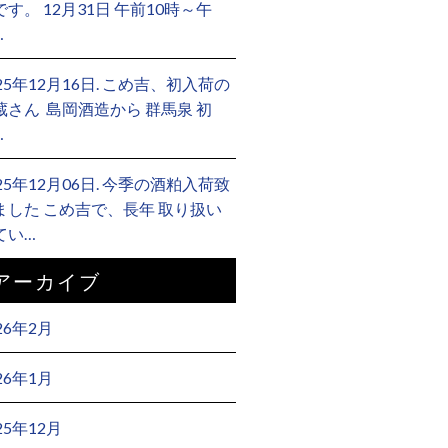
です。 12月31日 午前10時～午
…
025年12月16日. こめ吉、初入荷の
蔵さん ⁡ 島岡酒造から 群馬泉 初
…
025年12月06日. 今季の酒粕入荷致
ました こめ吉で、長年 取り扱い
てい…
アーカイブ
26年2月
26年1月
25年12月