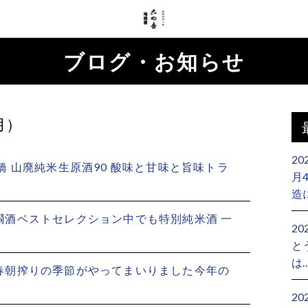
ブログ・お知らせ
月）
20
橋 山廃純米生原酒90 酸味と甘味と旨味トラ
月
造
燗酒ベストセレクション中でも特別純米酒 一
20
と
は
春朝搾りの季節がやってまいりました今年の
2