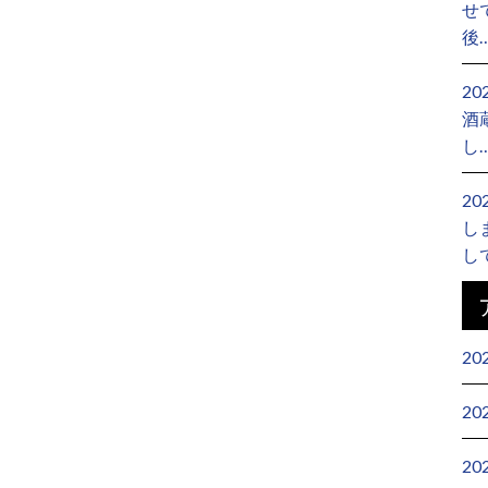
せ
後
2
酒
し
2
し
し
20
20
20