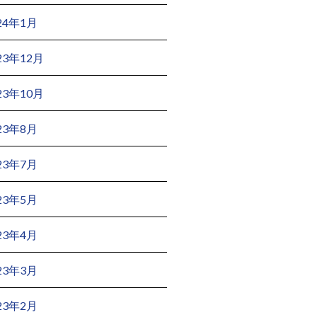
24年1月
23年12月
23年10月
23年8月
23年7月
23年5月
23年4月
23年3月
23年2月