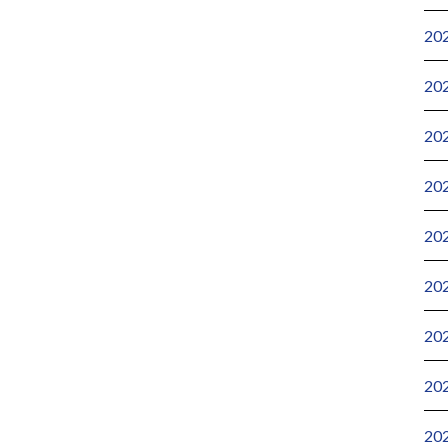
20
20
20
20
20
20
20
20
20