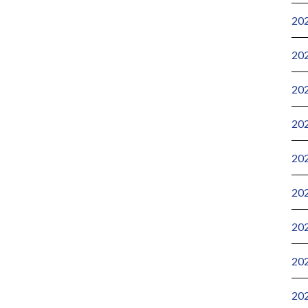
20
20
20
20
20
20
20
20
20