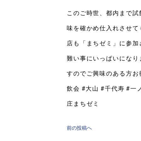
このご時世、都内まで試
味を確かめ仕入れさせて
店も「まちゼミ」に参加
難い事にいっぱいになりま
すのでご興味のある方お待
飲会 #大山 #千代寿 #一
庄まちゼミ
前の投稿へ