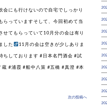
20
飲会にも行けないので自宅でしっかり
20
もらっていますそして、今回初めて当
20
させてもらっていて10月分の会は有り
20
した‍
11月の会は空きが少しありま
20
ちしております #日本名門酒会 #試
ノ蔵 #浦霞 #船中八策 #五橋 #真澄 #本
20
20
20
次の投稿へ
20