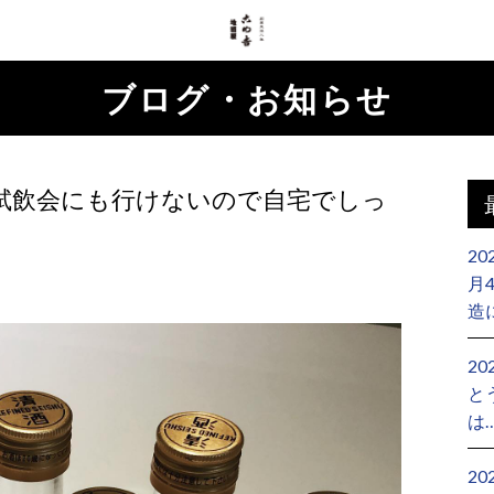
ブログ・お知らせ
試飲会にも行けないので自宅でしっ
20
月
造
20
と
は
2