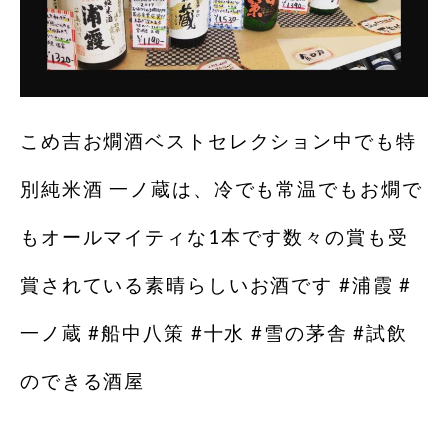
こめ吉お燗酒ベストセレクション中でも特
別純米酒 一ノ蔵は、冷でも常温でもお燗で
もオールマイティな1本です数々の賞も受
賞されている素晴らしいお酒です #浦霞 #
一ノ蔵 #船中八策 #十水 #雪の茅舎 #試飲
のできる酒屋