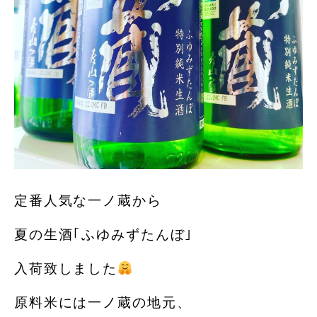
定番人気な一ノ蔵から
夏の生酒｢ふゆみずたんぼ｣
入荷致しました
原料米には一ノ蔵の地元、