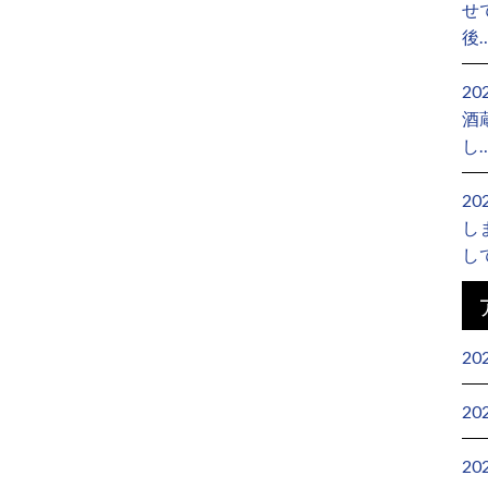
せ
後
2
酒
し
2
し
し
20
20
20