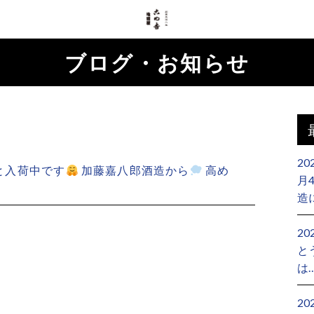
ブログ・お知らせ
）
20
々と入荷中です
加藤嘉八郎酒造から
高め
月
造
20
と
は
2