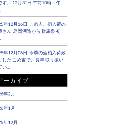
です。 12月31日 午前10時～午
…
025年12月16日. こめ吉、初入荷の
蔵さん ⁡ 島岡酒造から 群馬泉 初
…
025年12月06日. 今季の酒粕入荷致
ました こめ吉で、長年 取り扱い
てい…
アーカイブ
26年2月
26年1月
25年12月