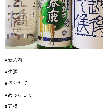
#新入荷
#生酒
#搾りたて
#あらばしり
#五橋