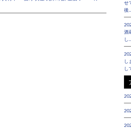
せ
後
2
酒
し
2
し
し
20
20
20