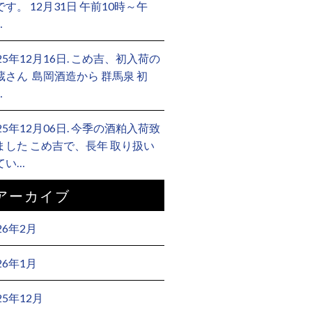
です。 12月31日 午前10時～午
…
025年12月16日. こめ吉、初入荷の
蔵さん ⁡ 島岡酒造から 群馬泉 初
…
025年12月06日. 今季の酒粕入荷致
ました こめ吉で、長年 取り扱い
てい…
アーカイブ
26年2月
26年1月
25年12月