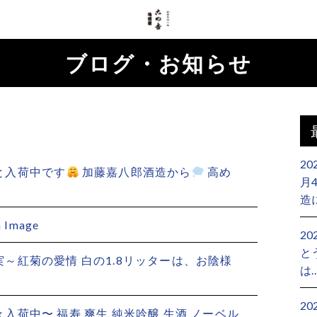
ブログ・お知らせ
20
々と入荷中です
加藤嘉八郎酒造から
高め
月
造
 Image
20
と
真実～紅菊の愛情 白の1.8リッターは、お陰様
は
2
続々入荷中〜 福寿 爽生 純米吟醸 生酒 ノーベル